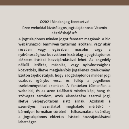
©2021 Minden jog fenntartva!
Ezen weboldal kizárólagos jogtulajdonosa: Vitamin
Zászlóshajó Kft.
A jogtulajdonos minden jogot fenntart magának. A bio
webáruházról bármilyen tartalmat letölteni, vagy akár
részben vagy egészben másolni vagy a
nyilvánossághoz közvetíteni kizárólag a jogtulajdonos
előzetes írásbeli hozzájárulásával lehet. Az engedély
nélküli letöltés, másolás, vagy nyilvánossághoz
közvetítés, illetve megjelenítés jogellenes cselekmény.
Ezúton tájékoztatjuk, hogy a Jogtulajdonos minden jogi
eszközt igénybe vesz, és fellép a jogellenes
cselekményekkel szemben. A fentieken túlmenően a
weboldal, és az azon található minden képi, hang és
szöveges tartalom, azok elrendezése szerzői jogi,
illetve védjegyoltalom alatt állnak. Azoknak a
személyes használatot meghaladó mértékű –
bármilyen formában történő – felhasználása kizárólag
a Jogtulajdonos előzetes írásbeli hozzájárulásával
lehetséges.