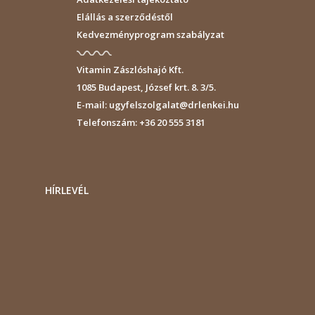
Elállás a szerződéstől
Kedvezményprogram szabályzat
Vitamin Zászlóshajó Kft.
1085
Budapest
,
József krt. 8. 3/5.
E-mail:
ugyfelszolgalat@drlenkei.hu
Telefonszám:
+36 20 555 3181
HÍRLEVÉL