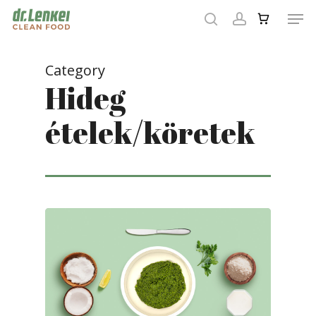
Skip
Men
to
search
account
main
Close
content
Menu
Category
Hideg
ételek/köretek