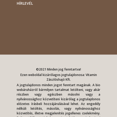
HÍRLEVÉL
©2021 Minden jog fenntartva!
Ezen weboldal kizárólagos jogtulajdonosa: Vitamin
Zászlóshajó Kft.
A jogtulajdonos minden jogot fenntart magának. A bio
webáruházról bármilyen tartalmat letölteni, vagy akár
részben vagy egészben másolni vagy a
nyilvánossághoz közvetíteni kizárólag a jogtulajdonos
előzetes írásbeli hozzájárulásával lehet. Az engedély
nélküli letöltés, másolás, vagy nyilvánossághoz
közvetítés, illetve megjelenítés jogellenes cselekmény.