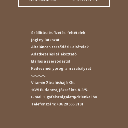
Szállítási és fizetési feltételek
Jogi nyilatkozat
Általános Szerződési Feltételek
Adatkezelési tájékoztató
Elállás a szerződéstől
Kedvezményprogram szabályzat
Vitamin Zászlóshajó Kft.
1085
Budapest
,
József krt. 8. 3/5.
E-mail:
ugyfelszolgalat@drlenkei.hu
Telefonszám:
+36 20 555 3181