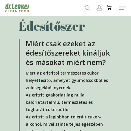
Skip
Men
to
search
account
main
Close
Édesítőszer
content
Menu
Miért csak ezeket az
édesítőszereket kínáljuk
és másokat miért nem?
Mert az eritritol természetes cukor
helyettesítő, amelyet gyümölcsökből és
zöldségekből nyernek.
Az eritrit gyakorlatilag nulla
kalóriatartalmú, természetes és
fogbarát cukorpótló.
Az eritrit a legjobban tolerált cukor-
alkohol, mivel szinte teljes egészében