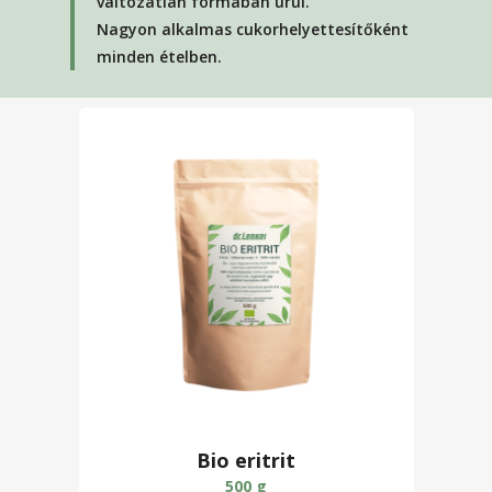
változatlan formában ürül.
Nagyon alkalmas cukorhelyettesítőként
minden ételben.
Bio eritrit
500 g