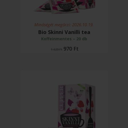
Minőségét megőrzi: 2026.10.19.
Bio Skinni Vanilli tea
Koffeinmentes – 20 db
Original
Current
970
Ft
1.620
Ft
price
price
was:
is:
1.620 Ft.
970 Ft.