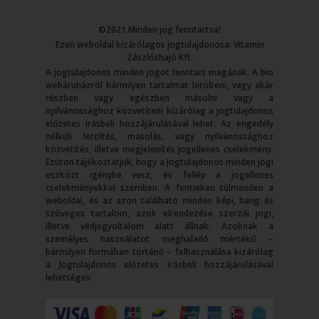
©2021 Minden jog fenntartva!
Ezen weboldal kizárólagos jogtulajdonosa: Vitamin
Zászlóshajó Kft.
A jogtulajdonos minden jogot fenntart magának. A bio
webáruházról bármilyen tartalmat letölteni, vagy akár
részben vagy egészben másolni vagy a
nyilvánossághoz közvetíteni kizárólag a jogtulajdonos
előzetes írásbeli hozzájárulásával lehet. Az engedély
nélküli letöltés, másolás, vagy nyilvánossághoz
közvetítés, illetve megjelenítés jogellenes cselekmény.
Ezúton tájékoztatjuk, hogy a Jogtulajdonos minden jogi
eszközt igénybe vesz, és fellép a jogellenes
cselekményekkel szemben. A fentieken túlmenően a
weboldal, és az azon található minden képi, hang és
szöveges tartalom, azok elrendezése szerzői jogi,
illetve védjegyoltalom alatt állnak. Azoknak a
személyes használatot meghaladó mértékű –
bármilyen formában történő – felhasználása kizárólag
a Jogtulajdonos előzetes írásbeli hozzájárulásával
lehetséges.