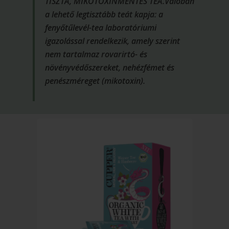
TISZTA, MIKOTOXINMENTES TEA.Valóban
a lehető legtisztább teát kapja: a
fenyőtűlevél-tea laboratóriumi
igazolással rendelkezik, amely szerint
nem tartalmaz rovarirtó- és
növényvédőszereket, nehézfémet és
penészméreget (mikotoxin).