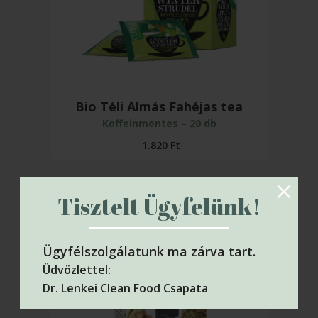
Bio Téli Almás Fahéjas tea
Koffeinmentes – 20 db
1.820
Ft
Tisztelt Ügyfelünk!
Ügyfélszolgálatunk ma zárva tart.
Üdvözlettel:
Dr. Lenkei Clean Food Csapata