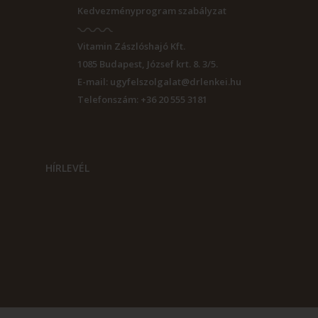
Kedvezményprogram szabályzat
Vitamin Zászlóshajó Kft.
1085
Budapest
,
József krt. 8. 3/5.
E-mail:
ugyfelszolgalat@drlenkei.hu
Telefonszám:
+36 20 555 3181
HÍRLEVÉL