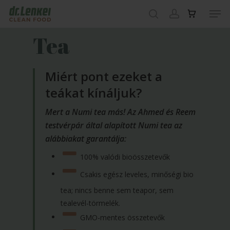
Skip
Men
to
search
account
main
Close
Tea
content
Menu
Miért pont ezeket a
teákat kínáljuk?
Mert a Numi tea más! Az Ahmed és Reem
testvérpár által alapított Numi tea az
alábbiakat garantálja:
100% valódi bioösszetevők
Csakis egész leveles, minőségi bio
tea; nincs benne sem teapor, sem
tealevél-törmelék.
GMO-mentes összetevők