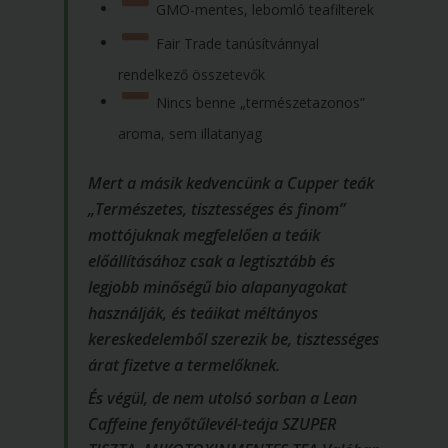
GMO-mentes, lebomló teafilterek
Fair Trade tanúsítvánnyal
rendelkező összetevők
Nincs benne „természetazonos”
aroma, sem illatanyag
Mert a másik kedvencünk a Cupper teák
„Természetes, tisztességes és finom”
mottójuknak megfelelően a teáik
előállításához csak a legtisztább és
legjobb minőségű bio alapanyagokat
használják, és teáikat méltányos
kereskedelemből szerezik be, tisztességes
árat fizetve a termelőknek.
És végül, de nem utolsó sorban a Lean
Caffeine fenyőtűlevél-teája SZUPER