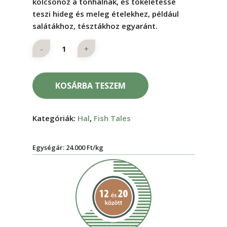
kölcsönöz a tonhalnak, és tökéletessé
teszi hideg és meleg ételekhez, például
salátákhoz, tésztákhoz egyaránt.
KOSÁRBA TESZEM
Kategóriák:
Hal
,
Fish Tales
Egységár: 24.000 Ft/kg