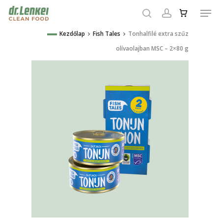
Skip
Men
to
search
account
main
Close
Kezdőlap
Fish Tales
Tonhalfilé extra szűz
content
Menu
olívaolajban MSC – 2×80 g