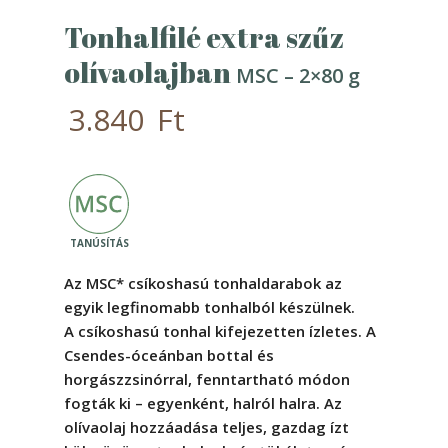
Tonhalfilé extra szűz
olívaolajban
MSC – 2×80 g
3.840
Ft
Az MSC* csíkoshasú tonhaldarabok az
egyik legfinomabb tonhalból készülnek.
A csíkoshasú tonhal kifejezetten ízletes. A
Csendes-óceánban bottal és
horgászzsinórral, fenntartható módon
fogták ki – egyenként, halról halra. Az
olívaolaj hozzáadása teljes, gazdag ízt