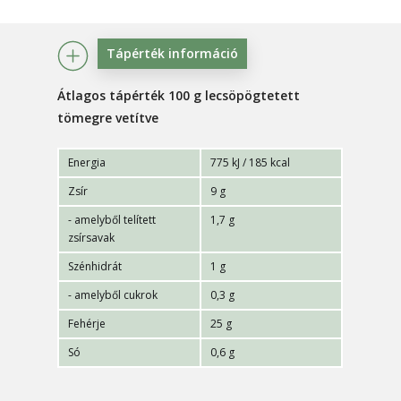
Tápérték információ
Átlagos tápérték 100 g lecsöpögtetett
tömegre vetítve
Energia
775 kJ / 185 kcal
Zsír
9 g
- amelyből telített
1,7 g
zsírsavak
Szénhidrát
1 g
- amelyből cukrok
0,3 g
Fehérje
25 g
Só
0,6 g