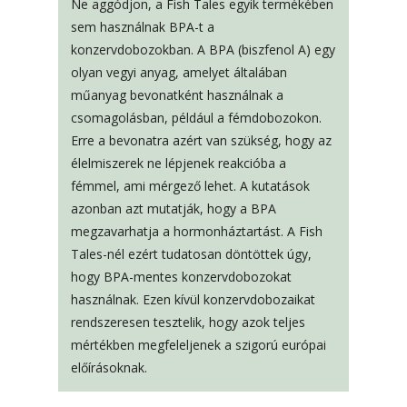
Ne aggódjon, a Fish Tales egyik termékében
sem használnak BPA-t a
konzervdobozokban. A BPA (biszfenol A) egy
olyan vegyi anyag, amelyet általában
műanyag bevonatként használnak a
csomagolásban, például a fémdobozokon.
Erre a bevonatra azért van szükség, hogy az
élelmiszerek ne lépjenek reakcióba a
fémmel, ami mérgező lehet. A kutatások
azonban azt mutatják, hogy a BPA
megzavarhatja a hormonháztartást. A Fish
Tales-nél ezért tudatosan döntöttek úgy,
hogy BPA-mentes konzervdobozokat
használnak. Ezen kívül konzervdobozaikat
rendszeresen tesztelik, hogy azok teljes
mértékben megfeleljenek a szigorú európai
előírásoknak.