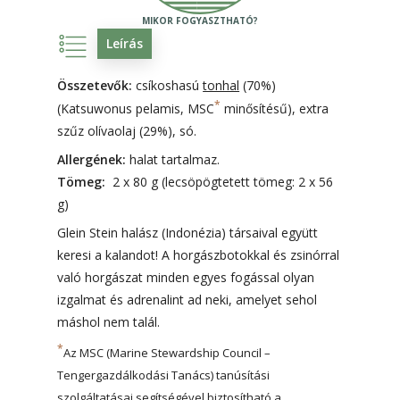
Leírás
Összetevők:
csíkoshasú
tonhal
(70%)
*
(Katsuwonus pelamis, MSC
minősítésű), extra
szűz olívaolaj (29%), só.
Allergének:
halat tartalmaz.
Tömeg:
2 x 80 g (lecsöpögtetett tömeg: 2 x 56
g)
Glein Stein halász (Indonézia) társaival együtt
keresi a kalandot! A horgászbotokkal és zsinórral
való horgászat minden egyes fogással olyan
izgalmat és adrenalint ad neki, amelyet sehol
máshol nem talál.
*
Az MSC (Marine Stewardship Council –
Tengergazdálkodási Tanács) tanúsítási
szolgáltatásai segítségével biztosítható a