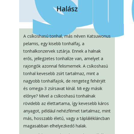
Halász
A csíkoshasú tonhal, más néven Katsuwonus
pelamis, egy kisebb tonhalfaj, a
tonhalkonzervek sztárja. Ennek a halnak
erős, jellegzetes tonhalíze van, amelyet a
rajongók azonnal felismernek. A csíkoshasú
tonhal kevesebb zsírt tartalmaz, mint a
nagyobb tonhalfajok, de rengeteg fehérjét
és omega-3 zsírsavat kínál. Mi egy másik
előnye? Mivel a csíkoshasú tonhalnak
rövidebb az élettartama, így kevesebb káros
anyagot, például nehézfémet tartalmaz, mint
más, hosszabb életű, vagy a táplálékláncban
magasabban elhelyezkedő halak.