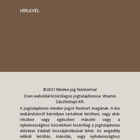
HÍRLEVÉL
©2021 Minden jog fenntartva!
Ezen weboldal kizárólagos jogtulajdonosa: Vitamin
Zászlóshajó Kft.
A jogtulajdonos minden jogot fenntart magának. A bio
webáruházról bármilyen tartalmat letölteni, vagy akár
részben vagy egészben másolni vagy a
nyilvánossághoz közvetíteni kizárólag a jogtulajdonos
előzetes írásbeli hozzájárulásával lehet. Az engedély
nélküli letöltés, másolás, vagy nyilvánossághoz