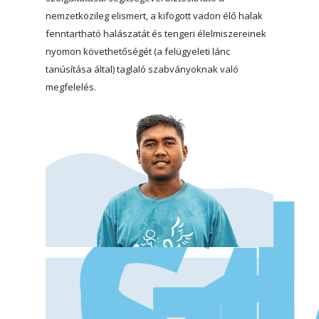
nemzetközileg elismert, a kifogott vadon élő halak
fenntartható halászatát és tengeri élelmiszereinek
nyomon követhetőségét (a felügyeleti lánc
tanúsítása által) taglaló szabványoknak való
megfelelés.
Gl
St