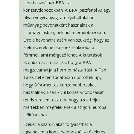
sem használnak BPA-t a
konzervdobozokban. A BPA (biszfenol A) egy
olyan vegyi anyag, amelyet általában
műanyag bevonatként használnak a
csomagolásban, például a fémdobozokon.
Erre a bevonatra azért van szükség, hogy az
élelmiszerek ne lépjenek reakcióba a
fémmel, ami mérgező lehet. A kutatások
azonban azt mutatják, hogy a BPA
megzavarhatja a hormonháztartást. A Fish
Tales-nél ezért tudatosan döntöttek úgy,
hogy BPA-mentes konzervdobozokat
használnak. Ezen kívül konzervdobozaikat
rendszeresen tesztelik, hogy azok teljes
mértékben megfeleljenek a szigorú európai
előírásoknak.
Ezeket a szardíniákat fogyaszthatja
egyenesen a konzervdobozból – tökéletes