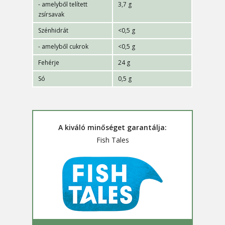
- amelyből telített
3,7 g
zsírsavak
Szénhidrát
<0,5 g
- amelyből cukrok
<0,5 g
Fehérje
24 g
Só
0,5 g
A kiváló minőséget garantálja:
Fish Tales