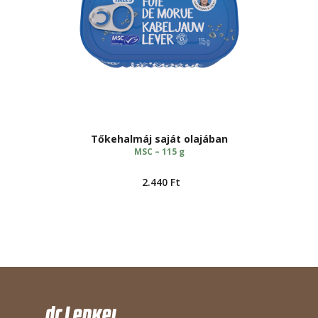
Tőkehalmáj saját olajában
MSC – 115 g
2.440
Ft