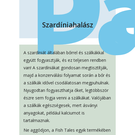
D
P
Szardíniahalász
A szardíniát általában bőrrel és szálkákkal
együtt fogyasztják, és ez teljesen rendben
van! A szardíniákat gondosan megtisztítják,
majd a konzerválási folyamat során a bőr és
a szálkák idővel csodálatosan megpuhulnak.
Nyugodtan fogyaszthatja őket, legtöbbször
észre sem fogja venni a szálkákat. Valójában
a szálkák egészségesek, mert ásványi
anyagokat, például kalciumot is
tartalmaznak.
Ne aggódjon, a Fish Tales egyik termékében