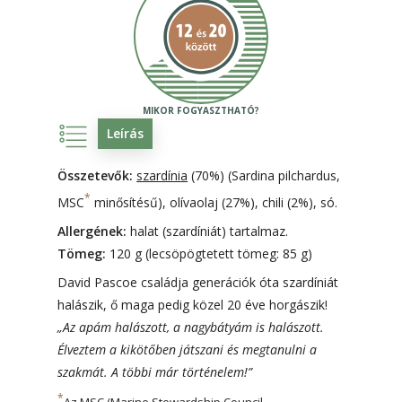
Leírás
Összetevők:
szardínia
(70%) (Sardina pilchardus,
*
MSC
minősítésű), olívaolaj (27%), chili (2%), só.
Allergének:
halat (szardíniát) tartalmaz.
Tömeg:
120 g (lecsöpögtetett tömeg: 85 g)
David Pascoe családja generációk óta szardíniát
halászik, ő maga pedig közel 20 éve horgászik!
„Az apám halászott, a nagybátyám is halászott.
Élveztem a kikötőben játszani és megtanulni a
szakmát. A többi már történelem!”
*
Az MSC (Marine Stewardship Council –