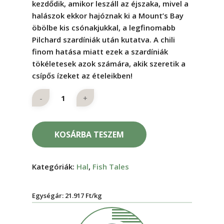
kezdődik, amikor leszáll az éjszaka, mivel a
halászok ekkor hajóznak ki a Mount’s Bay
öbölbe kis csónakjukkal, a legfinomabb
Pilchard szardíniák után kutatva. A chili
finom hatása miatt ezek a szardíniák
tökéletesek azok számára, akik szeretik a
csípős ízeket az ételeikben!
KOSÁRBA TESZEM
Kategóriák:
Hal
,
Fish Tales
Egységár: 21.917 Ft/kg