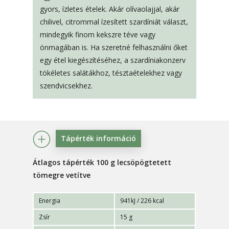
gyors, ízletes ételek. Akár olívaolajjal, akár
chilivel, citrommal ízesített szardíniát választ,
mindegyik finom kekszre téve vagy
önmagában is. Ha szeretné felhasználni őket
egy étel kiegészítéséhez, a szardíniakonzerv
tökéletes salátákhoz, tésztaételekhez vagy
szendvicsekhez.
Tápérték információ
Átlagos tápérték 100 g lecsöpögtetett
tömegre vetítve
Energia
941kJ / 226 kcal
Zsír
15 g