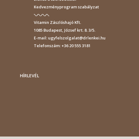
Kedvezményprogram szabályzat
Vitamin Zászlóshajó Kft.
1085
Budapest
,
József krt. 8. 3/5.
E-mail:
ugyfelszolgalat@drlenkei.hu
Telefonszám:
+36 20 555 3181
HÍRLEVÉL