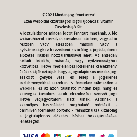
©2021 Minden jog fenntartva!
Ezen weboldal kizárólagos jogtulajdonosa: Vitamin
Zászlóshajó Kft.
A jogtulajdonos minden jogot fenntart magának. A bio
webáruházról bármilyen tartalmat letölteni, vagy akár
részben vagy egészben másolni vagy a
nyilvánossághoz közvetíteni kizárólag a jogtulajdonos
előzetes írásbeli hozzájárulásával lehet. Az engedély
nélküli letöltés, másolás, vagy nyilvánossághoz
közvetítés, illetve megjelenítés jogellenes cselekmény.
Ezúton tájékoztatjuk, hogy a Jogtulajdonos minden jogi
eszközt igénybe vesz, és fellép a jogellenes
cselekményekkel szemben. A fentieken túlmenően a
weboldal, és az azon található minden képi, hang és
szöveges tartalom, azok elrendezése szerzői jogi,
illetve védjegyoltalom alatt állnak. Azoknak a
személyes használatot meghaladó mértékű –
bármilyen formában történő – felhasználása kizárólag
a Jogtulajdonos előzetes írásbeli hozzájárulásával
lehetséges.