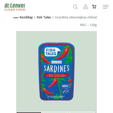
Skip
Men
to
search
account
main
Close
Kezdőlap
Fish Tales
Szardínia olívaolajban chilivel
content
Menu
MSC – 120g