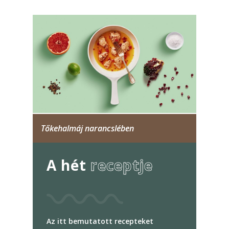
Tőkehalmáj narancslében
A hét
receptje
Az itt bemutatott recepteket