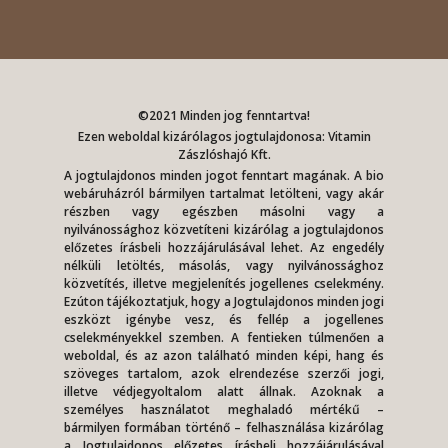
©2021 Minden jog fenntartva!
Ezen weboldal kizárólagos jogtulajdonosa: Vitamin
Zászlóshajó Kft.
A jogtulajdonos minden jogot fenntart magának. A bio
webáruházról bármilyen tartalmat letölteni, vagy akár
részben vagy egészben másolni vagy a
nyilvánossághoz közvetíteni kizárólag a jogtulajdonos
előzetes írásbeli hozzájárulásával lehet. Az engedély
nélküli letöltés, másolás, vagy nyilvánossághoz
közvetítés, illetve megjelenítés jogellenes cselekmény.
Ezúton tájékoztatjuk, hogy a Jogtulajdonos minden jogi
eszközt igénybe vesz, és fellép a jogellenes
cselekményekkel szemben. A fentieken túlmenően a
weboldal, és az azon található minden képi, hang és
szöveges tartalom, azok elrendezése szerzői jogi,
illetve védjegyoltalom alatt állnak. Azoknak a
személyes használatot meghaladó mértékű –
bármilyen formában történő – felhasználása kizárólag
a Jogtulajdonos előzetes írásbeli hozzájárulásával