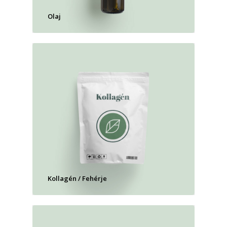
Olaj
Kollagén / Fehérje