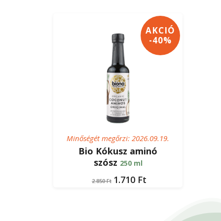
AKCIÓ
-40%
Minőségét megőrzi: 2026.09.19.
Bio Kókusz aminó
szósz
250 ml
Original
Current
1.710
Ft
2.850
Ft
price
price
was:
is:
2.850 Ft.
1.710 Ft.