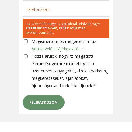
Ha szeretné, hogy az akcióknál felhívjuk vagy
értesítsük sms-ben, kérjük adja meg
telefonszámát is.
Megismertem és megértettem az
Adatkezelési tájékoztatót
.
*
Hozzájárulok, hogy itt megadott
elérhetőségeimre marketing célú
üzeneteket, anyagokat, direkt marketing
megkereséseket, ajánlatokat,
újdonságokat, híreket küldjenek.
*