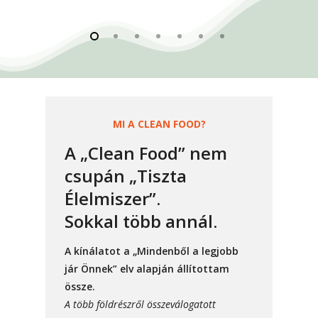
MI A CLEAN FOOD?
A „Clean Food” nem
csupán „Tiszta
Élelmiszer”.
Sokkal több annál.
A kínálatot a
„Mindenből a legjobb
jár Önnek”
elv alapján állítottam
össze.
A több földrészről összeválogatott