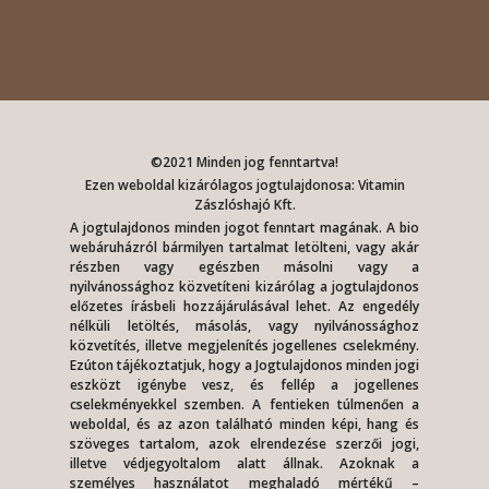
©2021 Minden jog fenntartva!
Ezen weboldal kizárólagos jogtulajdonosa: Vitamin
Zászlóshajó Kft.
A jogtulajdonos minden jogot fenntart magának. A bio
webáruházról bármilyen tartalmat letölteni, vagy akár
részben vagy egészben másolni vagy a
nyilvánossághoz közvetíteni kizárólag a jogtulajdonos
előzetes írásbeli hozzájárulásával lehet. Az engedély
nélküli letöltés, másolás, vagy nyilvánossághoz
közvetítés, illetve megjelenítés jogellenes cselekmény.
Ezúton tájékoztatjuk, hogy a Jogtulajdonos minden jogi
eszközt igénybe vesz, és fellép a jogellenes
cselekményekkel szemben. A fentieken túlmenően a
weboldal, és az azon található minden képi, hang és
szöveges tartalom, azok elrendezése szerzői jogi,
illetve védjegyoltalom alatt állnak. Azoknak a
személyes használatot meghaladó mértékű –