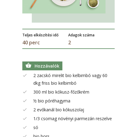
Teljes elkészítési idő
Adagok száma
40 perc
2
Hozzávalók
2 zacskó mirelit bio kelbimbó vagy 60
dkg friss bio kelbimbó
300 ml bio kókusz-főzőkrém
½ bio póréhagyma
2 evőkanál bio kókuszolaj
1/3 csomag növényi parmezán reszelve
só
bio bors