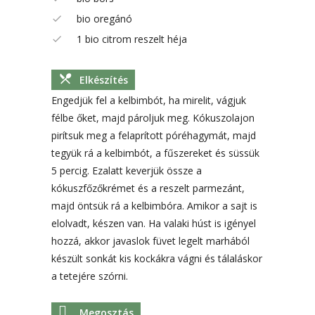
bio oregánó
1 bio citrom reszelt héja
Elkészítés
Engedjük fel a kelbimbót, ha mirelit, vágjuk
félbe őket, majd pároljuk meg. Kókuszolajon
pirítsuk meg a felaprított póréhagymát, majd
tegyük rá a kelbimbót, a fűszereket és süssük
5 percig. Ezalatt keverjük össze a
kókuszfőzőkrémet és a reszelt parmezánt,
majd öntsük rá a kelbimbóra. Amikor a sajt is
elolvadt, készen van. Ha valaki húst is igényel
hozzá, akkor javaslok füvet legelt marhából
készült sonkát kis kockákra vágni és tálaláskor
a tetejére szórni.
Megosztás