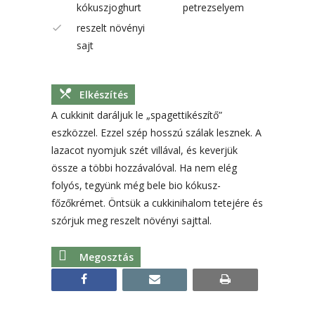
kókuszjoghurt
petrezselyem
reszelt növényi
sajt
Elkészítés
A cukkinit daráljuk le „spagettikészítő”
eszközzel. Ezzel szép hosszú szálak lesznek. A
lazacot nyomjuk szét villával, és keverjük
össze a többi hozzávalóval. Ha nem elég
folyós, tegyünk még bele bio kókusz-
főzőkrémet. Öntsük a cukkinihalom tetejére és
szórjuk meg reszelt növényi sajttal.
Megosztás
facebook
email
print