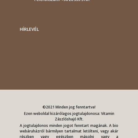
HÍRLEVÉL
©2021 Minden jog fenntartva!
Ezen weboldal kizárólagos jogtulajdonosa: Vitamin
Zászlóshajó Kft.
A jogtulajdonos minden jogot fenntart magának. A bio
webáruházról bármilyen tartalmat letölteni, vagy akár
részben vagy egészben másolni vagy a