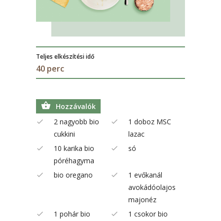
Teljes elkészítési idő
40 perc
Hozzávalók
2 nagyobb bio
1 doboz MSC
cukkini
lazac
10 karika bio
só
póréhagyma
bio oregano
1 evőkanál
avokádóolajos
majonéz
1 pohár bio
1 csokor bio