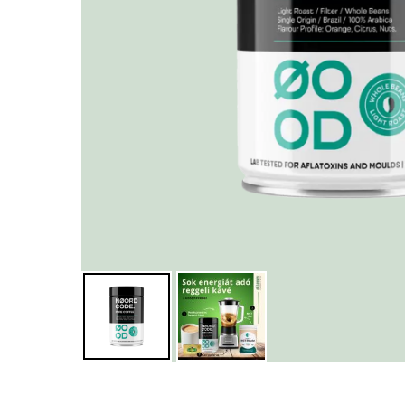
Nyomja meg az ENTER-t a kereséshez, vagy az ESC