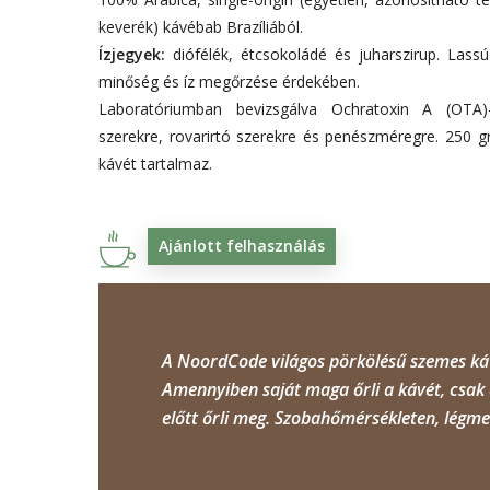
keverék) kávébab Brazíliából.
Ízjegyek:
diófélék, étcsokoládé és juharszirup. Lass
minőség és íz megőrzése érdekében.
Laboratóriumban bevizsgálva Ochratoxin A (OTA)-
szerekre, rovarirtó szerekre és penészméregre. 250
kávét tartalmaz.
Ajánlott felhasználás
A NoordCode világos pörkölésű szemes kávé
Amennyiben saját maga őrli a kávét, csak a
előtt őrli meg. Szobahőmérsékleten, légme