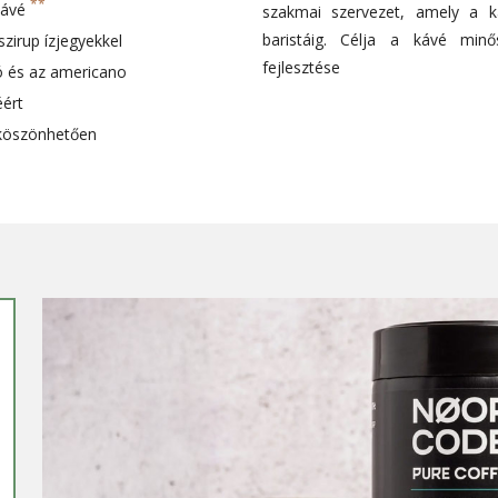
**
 kávé
szakmai szervezet, amely a ká
baristáig. Célja a kávé minő
zirup ízjegyekkel
fejlesztése
zó és az americano
ért
 köszönhetően