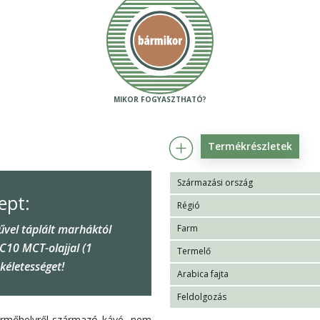
Termékrészletek
Származási ország
ept:
Régió
űvel táplált marháktól
Farm
-C10 MCT-olajjal (1
Termelő
ökéletességet!
Arabica fajta
Feldolgozás
termőhelyről származó kávé, nem