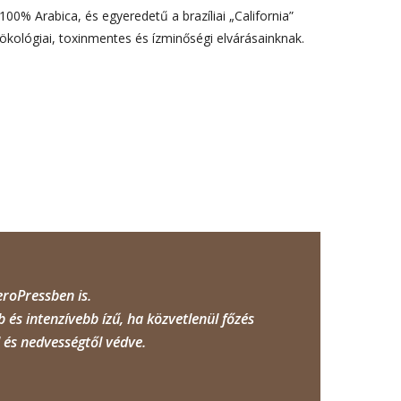
0% Arabica, és egyeredetű a brazíliai „California”
ökológiai, toxinmentes és ízminőségi elvárásainknak.
eroPressben is.
és intenzívebb ízű, ha közvetlenül főzés
 és nedvességtől védve.