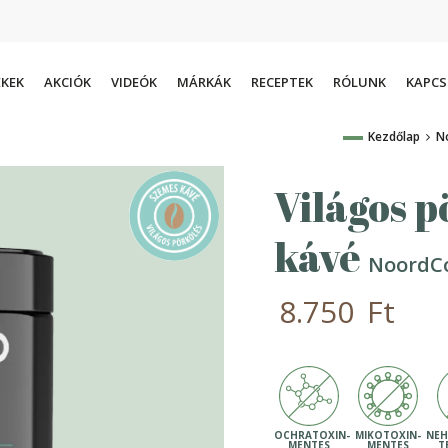
KEK
AKCIÓK
VIDEÓK
MÁRKÁK
RECEPTEK
RÓLUNK
KAPC
Kezdőlap
N
Szószok
Édesítőszer
Világos p
Kókusztermék
Fűszer
Gesztenye
Tisztítószer
kávé
Tészta
Kiegészítő
NoordCo
Hal
Könyvek
8.750
Ft
Csokoládé / Kakaó
Bébiétel
Gyümölcslé