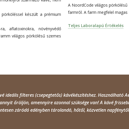
A NoordCode világos pörkölésű 10
farmról. A farm megfelel magas 
ú pörköléssel készült a prémium
Teljes Laboralapú Értékelés
ra, aflatoxinokra, növényvédő
 gramm világos pörkölésű szemes
 ideális filteres (csepegtetős) kávékészítéshez. Használható A
nnyit őröljön, amennyire azonnal szüksége van! A kávé frissebb 
ntesen záródó edényben tárolandó, hőtől, közvetlen napfénytől