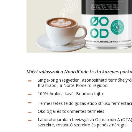
Miért válasszuk a NoordCode tiszta közepes pörkö
Single-origin (egyetlen, azonosítható termőhelyr
Brazíliából, a Norte Pioneiro régióból
100% Arabica kávé, Bourbon fajta
Természetes feldolgozás etióp stílusú fermentác
Ökológiai és toxinmentes termelés
Laboratóriumban bevizsgálva Ochratoxin A (OTA)
szerekre, rovarirtó szerekre és penészméregre.