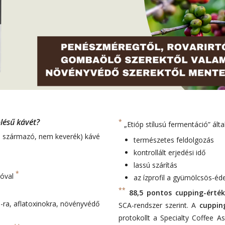
lésű kávét?
*
„Etióp stílusú fermentáció” álta
ől származó, nem keverék) kávé
természetes feldolgozás
kontrollált erjedési idő
lassú szárítás
*
ióval
az ízprofil a gyümölcsös-éde
**
88,5 pontos cupping-érté
-ra, aflatoxinokra, növényvédő
SCA-rendszer szerint. A
cuppin
protokollt a Specialty Coffee As