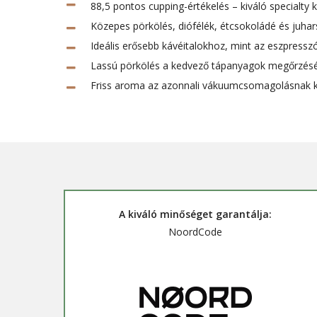
88,5 pontos cupping-értékelés – kiváló specialty
Közepes pörkölés, diófélék, étcsokoládé és juhars
Ideális erősebb kávéitalokhoz, mint az eszpress
Lassú pörkölés a kedvező tápanyagok megőrzésé
Friss aroma az azonnali vákuumcsomagolásnak
A kiváló minőséget garantálja:
NoordCode