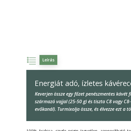
Leírás
Energiát adó, ízletes kávérec
Keverjen össze egy főzet penészmentes kávét f
származó vajjal (25-50 g) és tiszta C8 vagy C8
evőkanál). Turmixolja össze, és élvezze ezt a t
100% Arabica, single-origin (egyetlen, azonosítható 