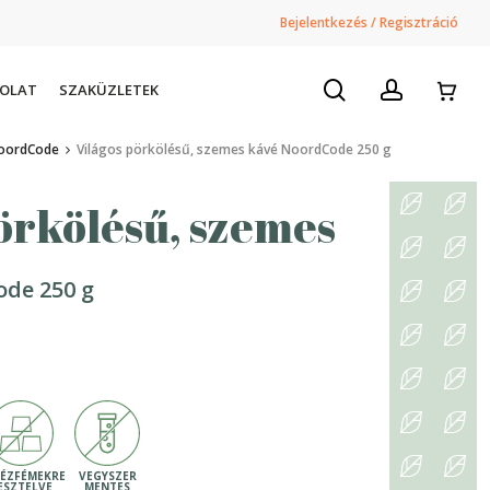
Bejelentkezés / Regisztráció
search
account
SOLAT
SZAKÜZLETEK
oordCode
Világos pörkölésű, szemes kávé NoordCode 250 g
örkölésű, szemes
de 250 g