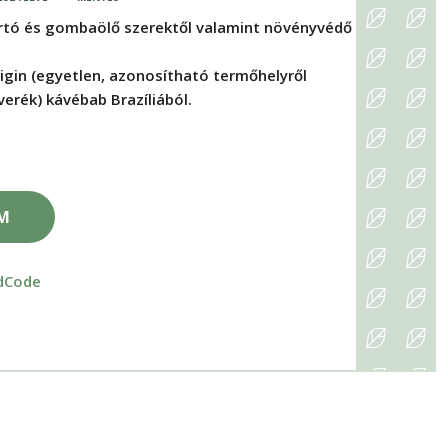
rtó és gombaölő szerektől valamint növényvédő
igin (egyetlen, azonosítható termőhelyről
erék) kávébab Brazíliából.
EM
dCode