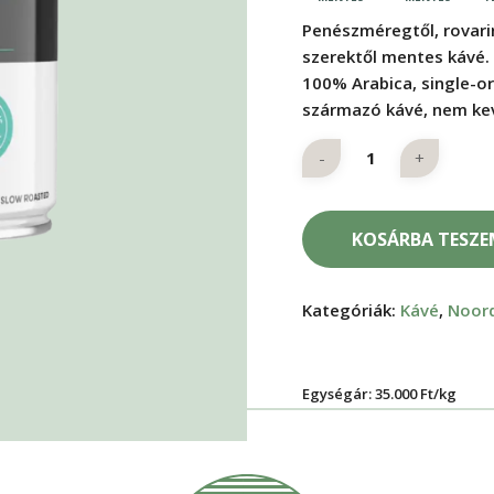
Penészméregtől, rovari
szerektől mentes kávé.
100% Arabica, single-or
származó kávé, nem kev
KOSÁRBA TESZ
Kategóriák:
Kávé
,
Noor
Egységár: 35.000 Ft/kg
-t a bezáráshoz.