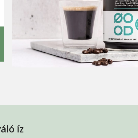
áló íz