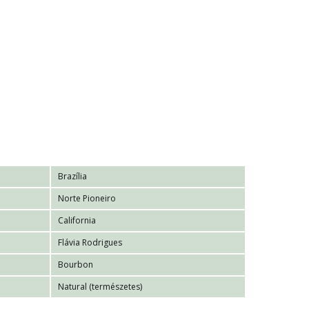
Brazília
Norte Pioneiro
California
Flávia Rodrigues
Bourbon
Natural (természetes)