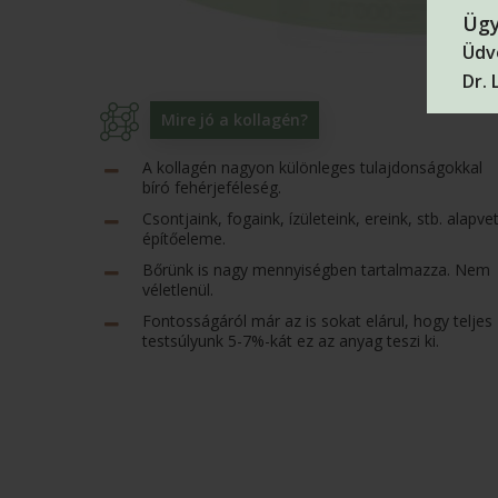
Ügy
Üdvö
Dr.
Mire jó a kollagén?
A kollagén nagyon különleges tulajdonságokkal
bíró fehérjeféleség.
Csontjaink, fogaink, ízületeink, ereink, stb. alapve
építőeleme.
Bőrünk is nagy mennyiségben tartalmazza. Nem
véletlenül.
Fontosságáról már az is sokat elárul, hogy teljes
testsúlyunk 5-7%-kát ez az anyag teszi ki.