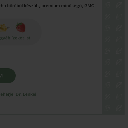
rha bőréből készült, prémium minőségű, GMO
gyéb ízeket is!
EM
Fehérje
,
Dr. Lenkei