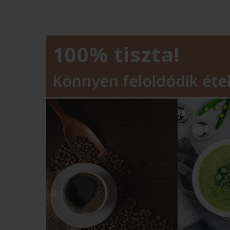
100% tiszta!
Könnyen feloldódik étel