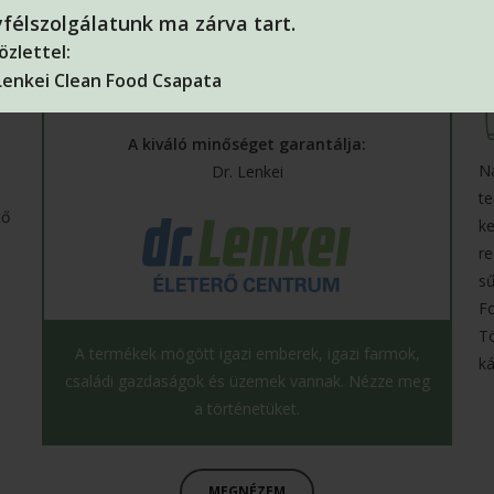
félszolgálatunk ma zárva tart.
zlettel:
 Lenkei Clean Food Csapata
A kiváló minőséget garantálja:
Na
Dr. Lenkei
te
tő
ke
re
s
Fo
T
A termékek mögött igazi emberek, igazi farmok,
ká
családi gazdaságok és üzemek vannak. Nézze meg
a történetüket.
MEGNÉZEM