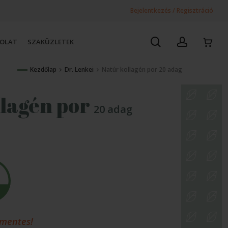
Bejelentkezés / Regisztráció
search
account
SOLAT
SZAKÜZLETEK
Kezdőlap
Dr. Lenkei
Natúr kollagén por 20 adag
llagén por
20 adag
 mentes!