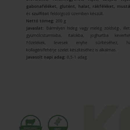
gabonaféléket, glutént, halat, rákféléket, mustá
és
szulfitot
feldolgozó üzemben készült.
Nettó tömeg:
200 g
Javaslat:
Bármilyen hideg vagy meleg zöldség-, ille
gyümölcsturmixba, italokba, joghurtba keverhet
Főzelékek, levesek enyhe sűrítéséhez, há
kollagén/fehérje szelet készítéséhez is alkalmas.
Javasolt napi adag:
0,5-1 adag.