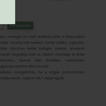
Felhasználás
túr, semleges íze miatt rendkívül széles a felhasználási
rülete. Keverje bele kedvenc turmix italába, joghurtba,
firbe. Készítsen belőle kollagén szeletet, amelynek
ceptjét megtalálja ezen az oldalon. Használja az ételei
űrítéséhez, keverje bele főzelékbe, mártásokba.
gyassza naponta változatosan!
ökéletes energiaforrás, ha a reggeli penészmentes
véjába keveri, vajjal és MCT olajjal együtt.