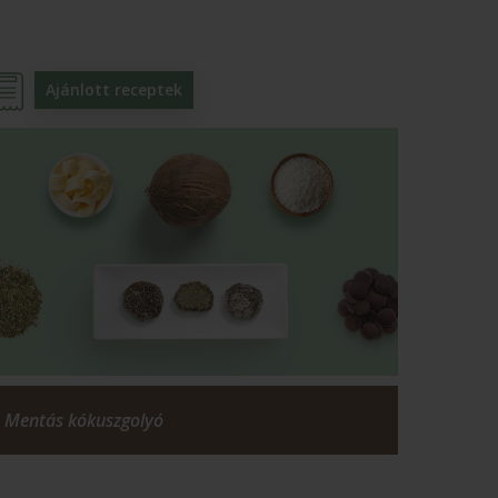
Ajánlott receptek
Mentás kókuszgolyó