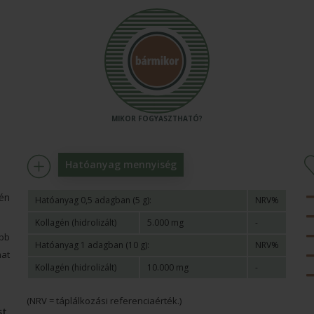
Hatóanyag mennyiség
én
Hatóanyag 0,5 adagban (5 g):
NRV%
Kollagén (hidrolizált)
5.000 mg
-
abb
Hatóanyag 1 adagban (10 g):
NRV%
mat
Kollagén (hidrolizált)
10.000 mg
-
(NRV = táplálkozási referenciaérték.)
t,