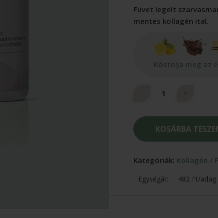
Füvet legelt szarvasma
mentes kollagén ital.
Kóstolja meg az e
KOSÁRBA TESZ
Kategóriák:
Kollagén / 
Egységár:
482 Ft/adag
-t a bezáráshoz.