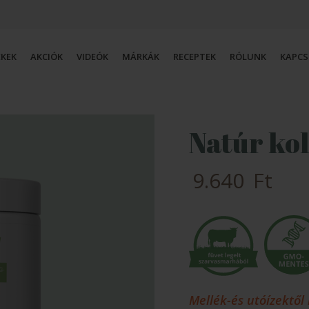
KEK
AKCIÓK
VIDEÓK
MÁRKÁK
RECEPTEK
RÓLUNK
KAPC
Szószok
Édesítőszer
Natúr ko
Kókusztermék
Fűszer
Gesztenye
Tisztítószer
9.640
Ft
Tészta
Kiegészítő
Hal
Könyvek
Csokoládé / Kakaó
Bébiétel
Gyümölcslé
Mellék-és utóízektől