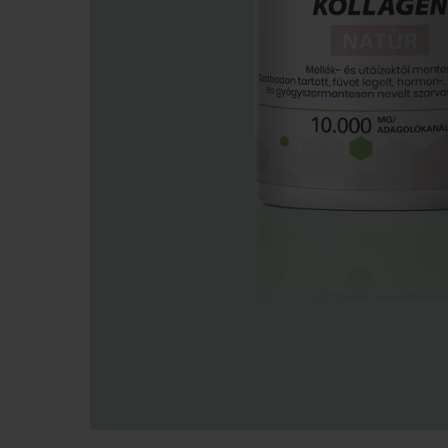
Nyomja meg az ENTER-t a kereséshez, vagy az ESC