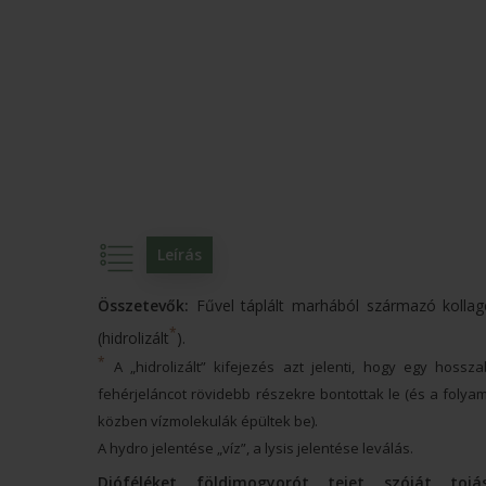
Leírás
Összetevők:
Fűvel táplált marhából származó kollag
*
(hidrolizált
).
*
A „hidrolizált” kifejezés azt jelenti, hogy egy hossz
fehérjeláncot rövidebb részekre bontottak le (és a folya
közben vízmolekulák épültek be).
A hydro jelentése „víz”, a lysis jelentése leválás.
Dióféléket, földimogyorót, tejet, szóját, tojás