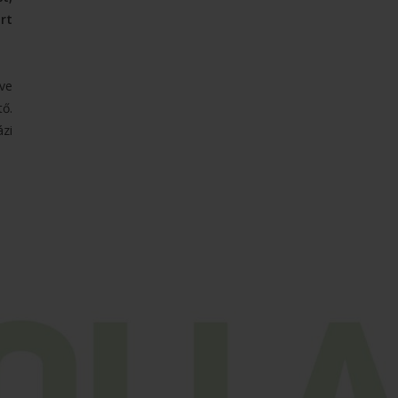
rt
tve
ő.
zi