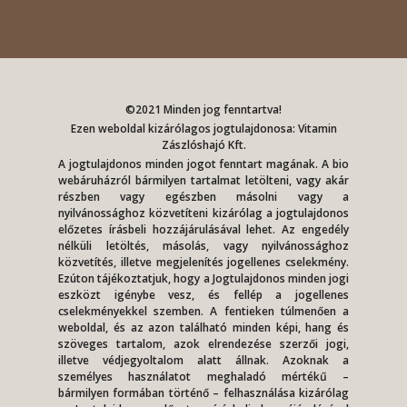
©2021 Minden jog fenntartva!
Ezen weboldal kizárólagos jogtulajdonosa: Vitamin
Zászlóshajó Kft.
A jogtulajdonos minden jogot fenntart magának. A bio
webáruházról bármilyen tartalmat letölteni, vagy akár
részben vagy egészben másolni vagy a
nyilvánossághoz közvetíteni kizárólag a jogtulajdonos
előzetes írásbeli hozzájárulásával lehet. Az engedély
nélküli letöltés, másolás, vagy nyilvánossághoz
közvetítés, illetve megjelenítés jogellenes cselekmény.
Ezúton tájékoztatjuk, hogy a Jogtulajdonos minden jogi
eszközt igénybe vesz, és fellép a jogellenes
cselekményekkel szemben. A fentieken túlmenően a
weboldal, és az azon található minden képi, hang és
szöveges tartalom, azok elrendezése szerzői jogi,
illetve védjegyoltalom alatt állnak. Azoknak a
személyes használatot meghaladó mértékű –
bármilyen formában történő – felhasználása kizárólag