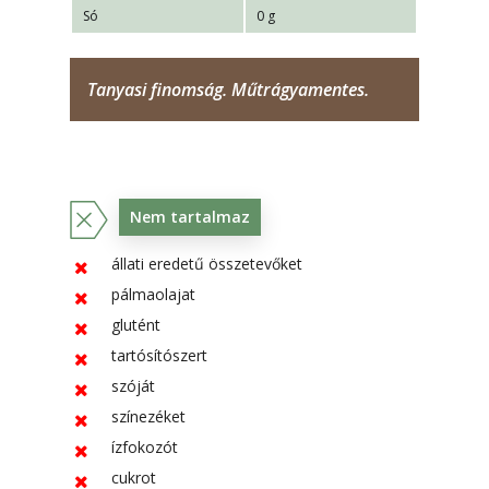
Só
0 g
Tanyasi finomság. Műtrágyamentes.
Nem tartalmaz
állati eredetű összetevőket
pálmaolajat
glutént
tartósítószert
szóját
színezéket
ízfokozót
cukrot