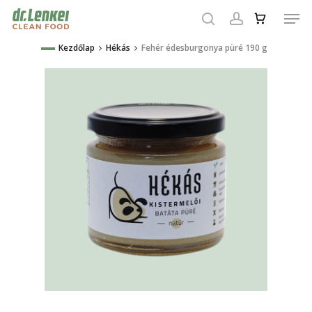
Skip
Men
to
search
account
main
Close
Kezdőlap
Hékás
Fehér édesburgonya püré 190 g
content
Menu