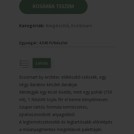
KOSÁRBA TESZEM
Kategóriák:
Kiegészítő
,
EcoSmart
Egységár: 4.545 Ft/készlet
Leírás
Ecosmart by Architec előkészítő csészék, egy
négy darabos készlet darabjai.
Mindegyik egy kicsit kisebb, mint egy pohár (150
ml), 1 felütött tojás fér el benne kényelmesen.
Szuper tartós formula természetes,
újrahasznosított anyagokból.
A legtermészetesebb és legtartósabb előrelépés
a műanyagmentes megoldások palettáján.