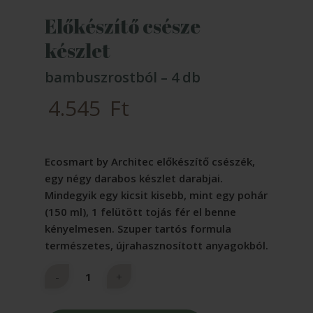
Előkészítő csésze
készlet
bambuszrostból – 4 db
4.545
Ft
Ecosmart by Architec előkészítő csészék,
egy négy darabos készlet darabjai.
Mindegyik egy kicsit kisebb, mint egy pohár
(150 ml), 1 felütött tojás fér el benne
kényelmesen. Szuper tartós formula
természetes, újrahasznosított anyagokból.