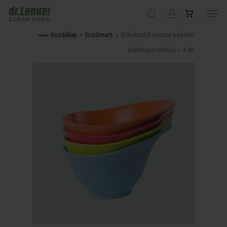
Skip
Men
to
search
account
main
Close
Kezdőlap
EcoSmart
Előkészítő csésze készlet
content
Menu
bambuszrostból – 4 db