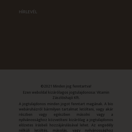
HÍRLEVÉL
©2021 Minden jog fenntartva!
Ezen weboldal kizárólagos jogtulajdonosa: Vitamin
Zászlóshajó Kft.
A jogtulajdonos minden jogot fenntart magának. A bio
webáruházról bármilyen tartalmat letölteni, vagy akár
részben vagy egészben másolni vagy a
nyilvánossághoz közvetíteni kizárólag a jogtulajdonos
előzetes írásbeli hozzájárulásával lehet. Az engedély
nélküli letöltés, másolás, vagy nyilvánossághoz