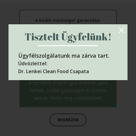
A kiváló minőséget garantálja:
VitaSnack
Tisztelt Ügyfelünk!
Ügyfélszolgálatunk ma zárva tart.
Üdvözlettel:
Dr. Lenkei Clean Food Csapata
A termékek mögött igazi emberek, igazi
farmok, családi gazdaságok és üzemek
vannak. Nézze meg a történetüket.
MEGNÉZEM