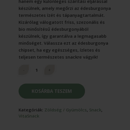
hanem egy különleges szárítási eljárással
készülnek, amely megőrzi az édesburgonya
természetes ízét és tápanyagtartalmát.
Kizárólag válogatott friss, szezonális és
bio minősítésű édesburgonyából
készülnek, így garantálva a legmagasabb
minőséget. Válassza ezt az édesburgonya
chipset, ha egy egészséges, ízletes és
teljesen természetes snackre vágyik!
KOSÁRBA TESZEM
Kategóriák:
Zöldség / Gyümölcs
,
Snack
,
VitaSnack