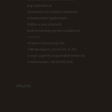
Jogi nyilatkozat
Általános Szerződési Feltételek
Adatkezelési tájékoztató
Elállás a szerződéstől
Kedvezményprogram szabályzat
Vitamin Zászlóshajó Kft.
1085
Budapest
,
József krt. 8. 3/5.
E-mail:
ugyfelszolgalat@drlenkei.hu
Telefonszám:
+36 20 555 3181
HÍRLEVÉL