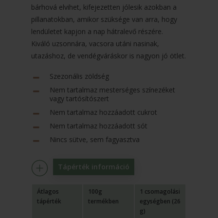
bárhová elvihet, kifejezetten jólesik azokban a
pillanatokban, amikor szüksége van arra, hogy
lendületet kapjon a nap hátralevő részére.
Kiváló uzsonnára, vacsora utáni nasinak,
utazáshoz, de vendégváráskor is nagyon jó ötlet.
Szezonális zöldség
Nem tartalmaz mesterséges színezéket
vagy tartósítószert
Nem tartalmaz hozzáadott cukrot
Nem tartalmaz hozzáadott sót
Nincs sütve, sem fagyasztva
Tápérték információ
Átlagos
100g
1 csomagolási
tápérték
termékben
egységben (26
g)