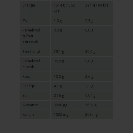
Energia
1514 kJ / 362
394 kJ / 94 kcal
kcal
Zsír
1,0 g
0,3 g
- amelyből
0,0 g
0,0 g
telített
zsírsavak
Szénhidrát
79,1 g
20,6 g
- amelyből
36,8 g
9,6 g
cukrok
Rost
10,0 g
2,6 g
Fehérje
4,1 g
1,1 g
Só
0,16 g
0,04 g
A-vitamin
3000 µg
780 µg
Kálium
1032 mg
268 mg