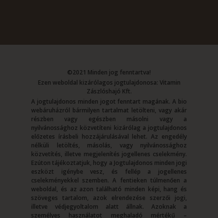
©2021 Minden jog fenntartva!
Ezen weboldal kizárólagos jogtulajdonosa: Vitamin
Zászlóshajó Kft.
A jogtulajdonos minden jogot fenntart magának. A bio
webáruházról bármilyen tartalmat letölteni, vagy akár
részben vagy egészben másolni vagy a
nyilvánossághoz közvetíteni kizárólag a jogtulajdonos
előzetes írásbeli hozzájárulásával lehet. Az engedély
nélküli letöltés, másolás, vagy nyilvánossághoz
közvetítés, illetve megjelenítés jogellenes cselekmény.
Ezúton tájékoztatjuk, hogy a Jogtulajdonos minden jogi
eszközt igénybe vesz, és fellép a jogellenes
cselekményekkel szemben. A fentieken túlmenően a
weboldal, és az azon található minden képi, hang és
szöveges tartalom, azok elrendezése szerzői jogi,
illetve védjegyoltalom alatt állnak. Azoknak a
személyes használatot meghaladó mértékű –