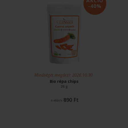
AKCIÓ
-40%
Minőségét megőrzi: 2026.10.30.
Bio répa chips
26 g
Original
Current
890
Ft
1.490
Ft
price
price
was:
is:
1.490 Ft.
890 Ft.