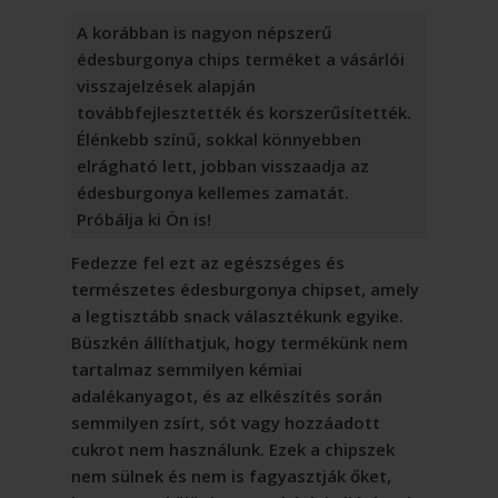
A korábban is nagyon népszerű
édesburgonya chips terméket a vásárlói
visszajelzések alapján
továbbfejlesztették és korszerűsítették.
Élénkebb színű, sokkal könnyebben
elrágható lett, jobban visszaadja az
édesburgonya kellemes zamatát.
Próbálja ki Ön is!
Fedezze fel ezt az egészséges és
természetes édesburgonya chipset, amely
a legtisztább snack választékunk egyike.
Büszkén állíthatjuk, hogy termékünk nem
tartalmaz semmilyen kémiai
adalékanyagot, és az elkészítés során
semmilyen zsírt, sót vagy hozzáadott
cukrot nem használunk. Ezek a chipszek
nem sülnek és nem is fagyasztják őket,