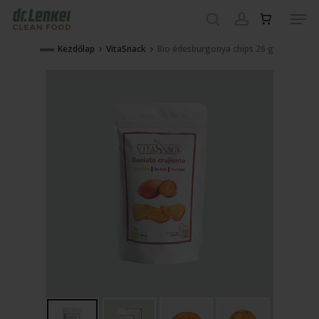
Skip
Men
to
search
account
main
Close
Kezdőlap
VitaSnack
Bio édesburgonya chips 26 g
content
Menu