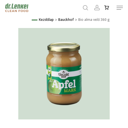
Skip
Men
to
search
account
main
Close
Kezdőlap
Bauckhof
Bio alma velő 360 g
content
Menu