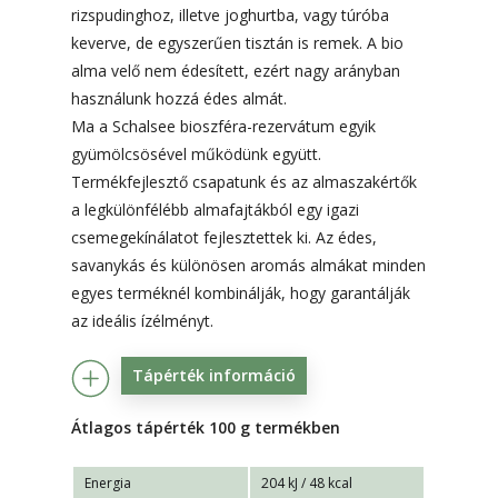
rizspudinghoz, illetve joghurtba, vagy túróba
keverve, de egyszerűen tisztán is remek. A bio
alma velő nem édesített, ezért nagy arányban
használunk hozzá édes almát.
Ma a Schalsee bioszféra-rezervátum egyik
gyümölcsösével működünk együtt.
Termékfejlesztő csapatunk és az almaszakértők
a legkülönfélébb almafajtákból egy igazi
csemegekínálatot fejlesztettek ki. Az édes,
savanykás és különösen aromás almákat minden
egyes terméknél kombinálják, hogy garantálják
az ideális ízélményt.
Tápérték információ
Átlagos tápérték 100 g termékben
Energia
204 kJ / 48 kcal