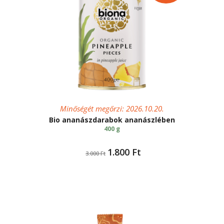
Minőségét megőrzi: 2026.10.20.
Bio ananászdarabok ananászlében
400 g
Original
Current
1.800
Ft
3.000
Ft
price
price
was:
is:
3.000 Ft.
1.800 Ft.