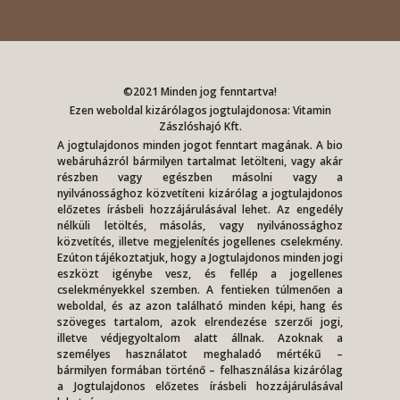
©2021 Minden jog fenntartva!
Ezen weboldal kizárólagos jogtulajdonosa: Vitamin
Zászlóshajó Kft.
A jogtulajdonos minden jogot fenntart magának. A bio
webáruházról bármilyen tartalmat letölteni, vagy akár
részben vagy egészben másolni vagy a
nyilvánossághoz közvetíteni kizárólag a jogtulajdonos
előzetes írásbeli hozzájárulásával lehet. Az engedély
nélküli letöltés, másolás, vagy nyilvánossághoz
közvetítés, illetve megjelenítés jogellenes cselekmény.
Ezúton tájékoztatjuk, hogy a Jogtulajdonos minden jogi
eszközt igénybe vesz, és fellép a jogellenes
cselekményekkel szemben. A fentieken túlmenően a
weboldal, és az azon található minden képi, hang és
szöveges tartalom, azok elrendezése szerzői jogi,
illetve védjegyoltalom alatt állnak. Azoknak a
személyes használatot meghaladó mértékű –
bármilyen formában történő – felhasználása kizárólag
a Jogtulajdonos előzetes írásbeli hozzájárulásával