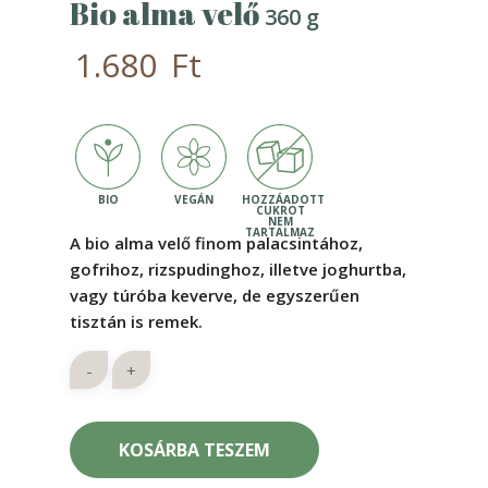
Bio alma velő
360 g
1.680
Ft
A bio alma velő finom palacsintához,
gofrihoz, rizspudinghoz, illetve joghurtba,
vagy túróba keverve, de egyszerűen
tisztán is remek.
KOSÁRBA TESZEM