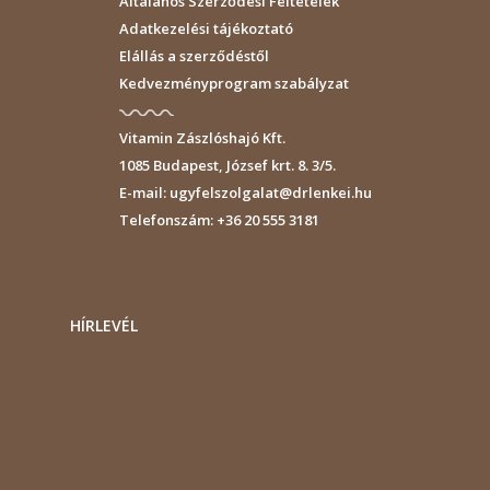
Általános Szerződési Feltételek
Adatkezelési tájékoztató
Elállás a szerződéstől
Kedvezményprogram szabályzat
Vitamin Zászlóshajó Kft.
1085
Budapest
,
József krt. 8. 3/5.
E-mail:
ugyfelszolgalat@drlenkei.hu
Telefonszám:
+36 20 555 3181
HÍRLEVÉL