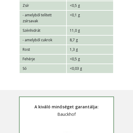
Zsír
<0,5 g
- amelyből telített
<0,1 g
zsírsavak
Szénhidrát
11,0 g
- amelyből cukrok
8,7 g
Rost
1,3 g
Fehérje
<0,5 g
Só
<0,03 g
A kiváló minőséget garantálja:
Bauckhof