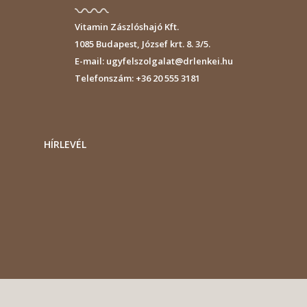
Vitamin Zászlóshajó Kft.
1085
Budapest
,
József krt. 8. 3/5.
E-mail:
ugyfelszolgalat@drlenkei.hu
Telefonszám:
+36 20 555 3181
HÍRLEVÉL