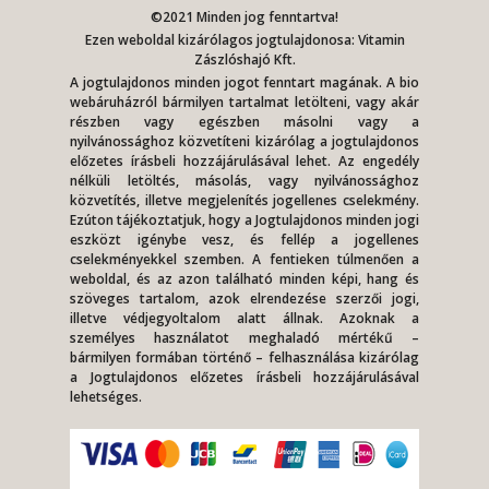
©2021 Minden jog fenntartva!
Ezen weboldal kizárólagos jogtulajdonosa: Vitamin
Zászlóshajó Kft.
A jogtulajdonos minden jogot fenntart magának. A bio
webáruházról bármilyen tartalmat letölteni, vagy akár
részben vagy egészben másolni vagy a
nyilvánossághoz közvetíteni kizárólag a jogtulajdonos
előzetes írásbeli hozzájárulásával lehet. Az engedély
nélküli letöltés, másolás, vagy nyilvánossághoz
közvetítés, illetve megjelenítés jogellenes cselekmény.
Ezúton tájékoztatjuk, hogy a Jogtulajdonos minden jogi
eszközt igénybe vesz, és fellép a jogellenes
cselekményekkel szemben. A fentieken túlmenően a
weboldal, és az azon található minden képi, hang és
szöveges tartalom, azok elrendezése szerzői jogi,
illetve védjegyoltalom alatt állnak. Azoknak a
személyes használatot meghaladó mértékű –
bármilyen formában történő – felhasználása kizárólag
a Jogtulajdonos előzetes írásbeli hozzájárulásával
lehetséges.